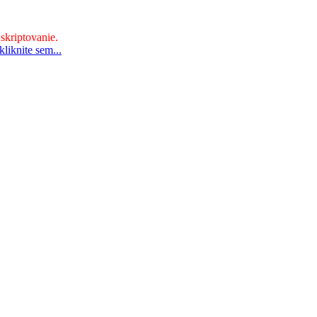
 skriptovanie.
liknite sem...