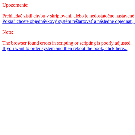
Upozornenie:
Prehliadač zistil chybu v skriptovaní, alebo je nedostatočne nastavené
Pokiaľ chcete objednávkový systém reštartovať a následne objednať, k
Note:
The browser found errors in scripting or scripting is poorly adjusted.
If you want to order system and then reboot the book, click here...