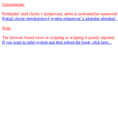
Upozornenie:
Prehliadač zistil chybu v skriptovaní, alebo je nedostatočne nastavené
Pokiaľ chcete objednávkový systém reštartovať a následne objednať, k
Note:
The browser found errors in scripting or scripting is poorly adjusted.
If you want to order system and then reboot the book, click here...