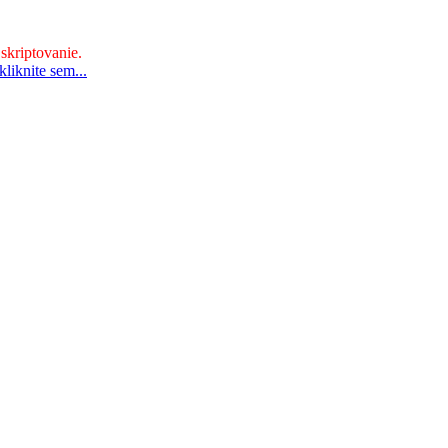
 skriptovanie.
liknite sem...