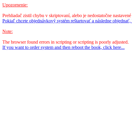
Upozornenie:
Prehliadač zistil chybu v skriptovaní, alebo je nedostatočne nastavené
Pokiaľ chcete objednávkový systém reštartovať a následne objednať, k
Note:
The browser found errors in scripting or scripting is poorly adjusted.
If you want to order system and then reboot the book, click here...